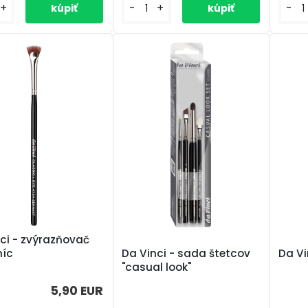
+
-
+
-
ci - zvýrazňovač
níc
Da Vinci - sada štetcov
Da Vi
"casual look"
5,90 EUR