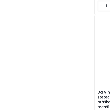
-
Da Vin
štetec
prášk
menší