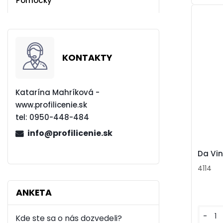
Pomôcky
KONTAKTY
Katarína Mahríková -
www.profilicenie.sk
tel:
0950-448-484
info@profilicenie.sk
Da Vin
4114
ANKETA
-
Kde ste sa o nás dozvedeli?