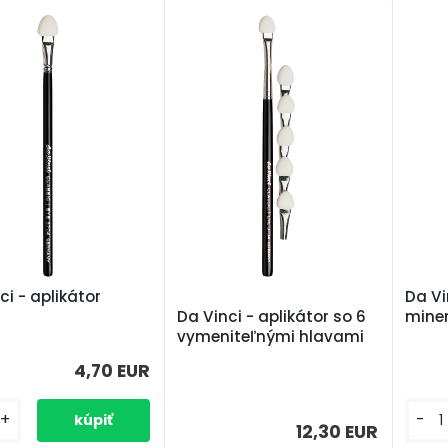
ci - aplikátor
Da Vi
mine
Da Vinci - aplikátor so 6
vymeniteľnými hlavami
4,70 EUR
+
-
12,30 EUR