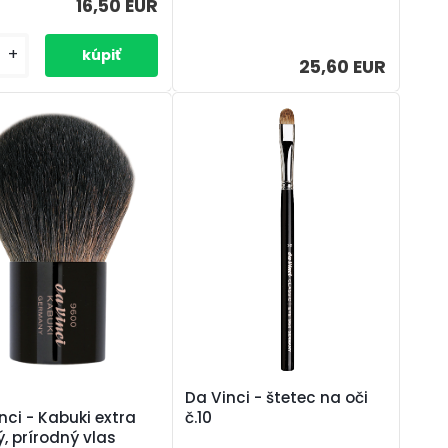
16,50 EUR
+
25,60 EUR
Da Vinci - štetec na oči
č.10
nci - Kabuki extra
, prírodný vlas