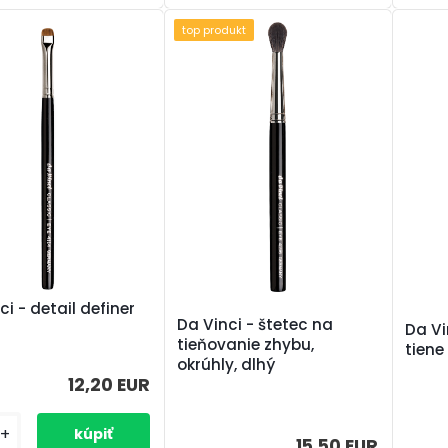
top produkt
ci - detail definer
Da Vinci - štetec na
Da Vi
tieňovanie zhybu,
tiene
okrúhly, dlhý
12,20 EUR
+
15,50 EUR