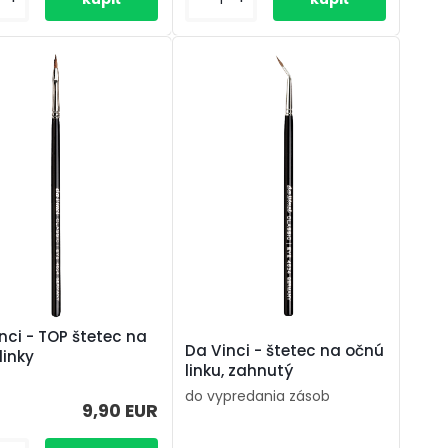
nci - TOP štetec na
Da Vinci - štetec na očnú
linky
linku, zahnutý
do vypredania zásob
9,90 EUR