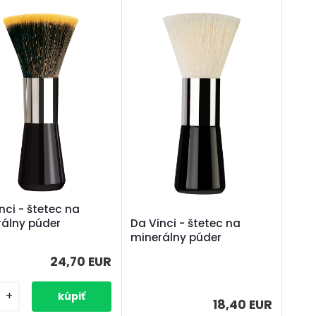
nci - štetec na
rálny púder
Da Vinci - štetec na
minerálny púder
24,70 EUR
+
18,40 EUR