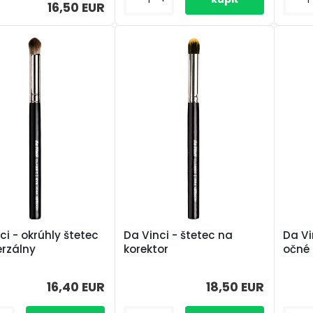
16,50 EUR
ci - okrúhly štetec
Da Vinci - štetec na
Da Vi
erzálny
korektor
očné 
16,40 EUR
18,50 EUR