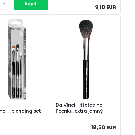
+
9,10 EUR
Da Vinci - štetec na
lícenku, extra jemný
nci - blending set
18,50 EUR