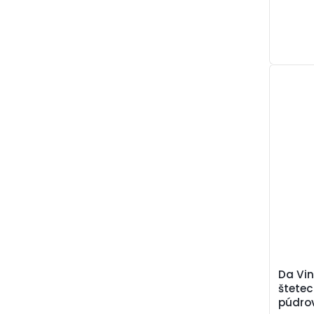
Da Vin
štetec
púdro