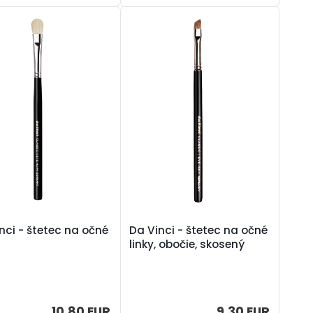
nci - štetec na očné
Da Vinci - štetec na očné
linky, obočie, skosený
10,80 EUR
9,30 EUR