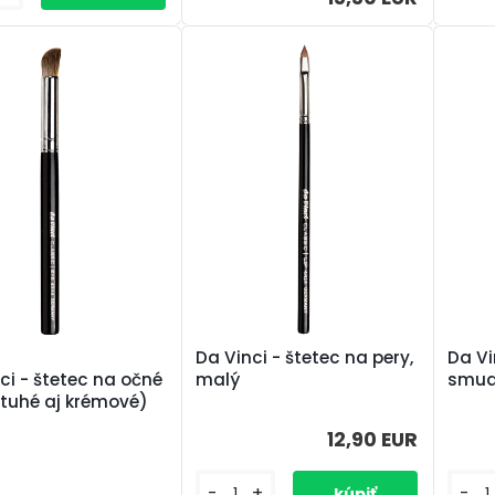
Da Vinci - štetec na pery,
Da Vi
malý
smud
ci - štetec na očné
(tuhé aj krémové)
12,90 EUR
-
+
-