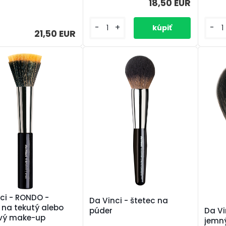
18,50 EUR
-
+
-
21,50 EUR
ci - RONDO -
Da Vinci - štetec na
 na tekutý alebo
púder
Da Vi
vý make-up
jemný