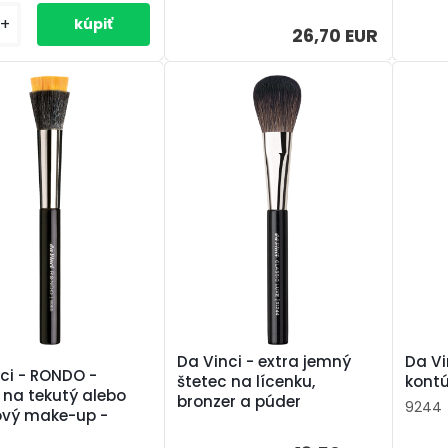
+
26,70 EUR
Da Vi
Da Vinci - extra jemný
ci - RONDO -
kont
štetec na lícenku,
 na tekutý alebo
bronzer a púder
9244
ový make-up -