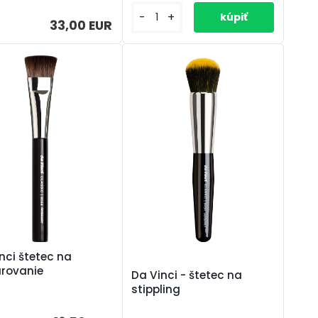
-
+
33,00 EUR
nci štetec na
úrovanie
Da Vinci - štetec na
stippling