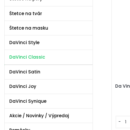
Štetce na tvár
Štetce na masku
DaVinci Style
DaVinci Classic
DaVinci Satin
Da Vin
DaVinci Joy
DaVinci Synique
Akcie / Novinky / Výpredaj
-