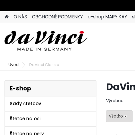
O NÁS
OBCHODNÉ PODMIENKY
e-shop MARY KAY
s
Úvod
DaVinci Classic
DaVin
E-shop
Výrobca
Sady štetcov
Všetko
Štetce na oči
Štetce na pery