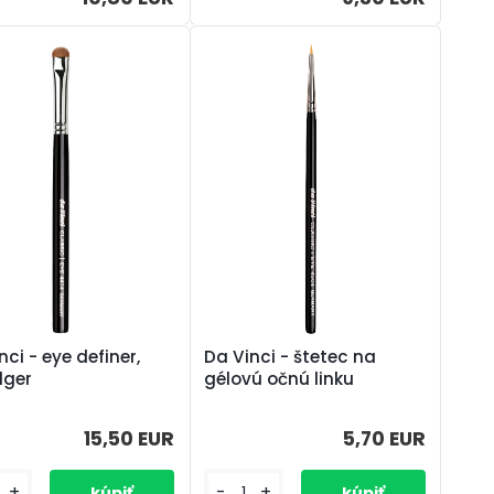
nci - eye definer,
Da Vinci - štetec na
ger
gélovú očnú linku
15,50 EUR
5,70 EUR
+
-
+